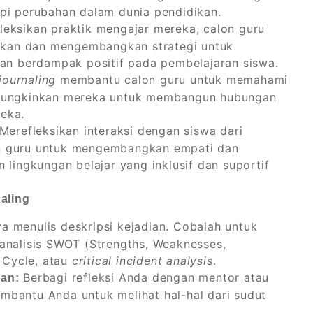
pi perubahan dalam dunia pendidikan.
eksikan praktik mengajar mereka, calon guru
atkan dan mengembangkan strategi untuk
kan berdampak positif pada pembelajaran siswa.
journaling
membantu calon guru untuk memahami
emungkinkan mereka untuk membangun hubungan
eka.
Merefleksikan interaksi dengan siswa dari
on guru untuk mengembangkan empati dan
 lingkungan belajar yang inklusif dan suportif
aling
 menulis deskripsi kejadian. Cobalah untuk
analisis SWOT (Strengths, Weaknesses,
e Cycle, atau
critical incident analysis
.
Berbagi refleksi Anda dengan mentor atau
kan:
mbantu Anda untuk melihat hal-hal dari sudut