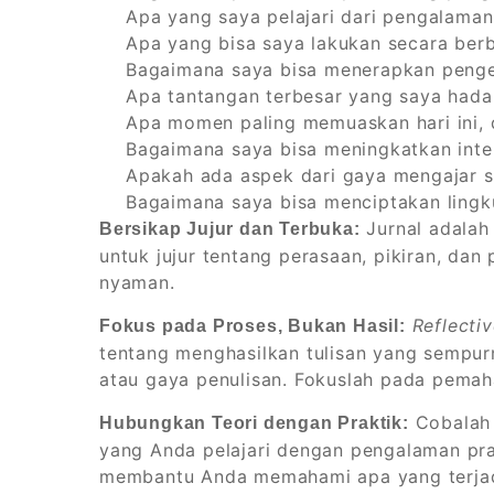
Apa yang saya pelajari dari pengalaman 
Apa yang bisa saya lakukan secara ber
Bagaimana saya bisa menerapkan penget
Apa tantangan terbesar yang saya hadap
Apa momen paling memuaskan hari ini,
Bagaimana saya bisa meningkatkan inte
Apakah ada aspek dari gaya mengajar s
Bagaimana saya bisa menciptakan lingkun
Jurnal adalah 
Bersikap Jujur dan Terbuka:
untuk jujur tentang perasaan, pikiran, dan 
nyaman.
Reflectiv
Fokus pada Proses, Bukan Hasil:
tentang menghasilkan tulisan yang sempurn
atau gaya penulisan. Fokuslah pada pema
Cobalah 
Hubungkan Teori dengan Praktik:
yang Anda pelajari dengan pengalaman prak
membantu Anda memahami apa yang terjad