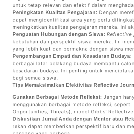
untuk tetap relevan dan efektif dalam menghada
Dengan merefl
Peningkatan Kualitas Pengajaran:
dapat mengidentifikasi area yang perlu ditingk
meningkatkan kualitas pengajaran mereka. Ini a
Reflective 
Penguatan Hubungan dengan Siswa:
kebutuhan dan perspektif siswa mereka. Ini m
yang lebih kuat dan bermakna dengan siswa mer
Pengembangan Empati dan Kesadaran Budaya:
berbagai latar belakang budaya membantu cal
kesadaran budaya. Ini penting untuk menciptakan
bagi semua siswa.
Tips Memaksimalkan Efektivitas Reflective Journ
Jangan hanya
Gunakan Berbagai Metode Refleksi:
menggunakan berbagai metode refleksi, seperti 
Opportunities, Threats), model Gibbs’ Reflectiv
Diskusikan Jurnal Anda dengan Mentor atau Re
rekan dapat memberikan perspektif baru dan me
pandang yang berbeda.