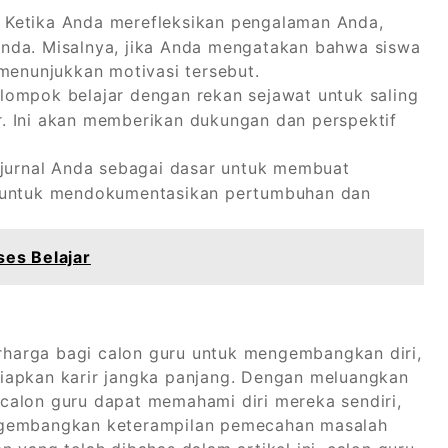
Ketika Anda merefleksikan pengalaman Anda,
nda. Misalnya, jika Anda mengatakan bahwa siswa
 menunjukkan motivasi tersebut.
lompok belajar dengan rekan sejawat untuk saling
. Ini akan memberikan dukungan dan perspektif
urnal Anda sebagai dasar untuk membuat
a untuk mendokumentasikan pertumbuhan dan
es Belajar
rharga bagi calon guru untuk mengembangkan diri,
iapkan karir jangka panjang. Dengan meluangkan
calon guru dapat memahami diri mereka sendiri,
engembangkan keterampilan pemecahan masalah