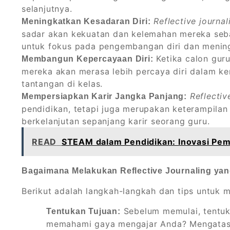
selanjutnya.
Reflective journal
Meningkatkan Kesadaran Diri:
sadar akan kekuatan dan kelemahan mereka seb
untuk fokus pada pengembangan diri dan mening
Ketika calon guru
Membangun Kepercayaan Diri:
mereka akan merasa lebih percaya diri dalam 
tantangan di kelas.
Reflectiv
Mempersiapkan Karir Jangka Panjang:
pendidikan, tetapi juga merupakan keterampila
berkelanjutan sepanjang karir seorang guru.
READ
STEAM dalam Pendidikan: Inovasi Pem
Bagaimana Melakukan Reflective Journaling yang
Berikut adalah langkah-langkah dan tips untuk
Sebelum memulai, tentuka
Tentukan Tujuan:
memahami gaya mengajar Anda? Mengatasi 