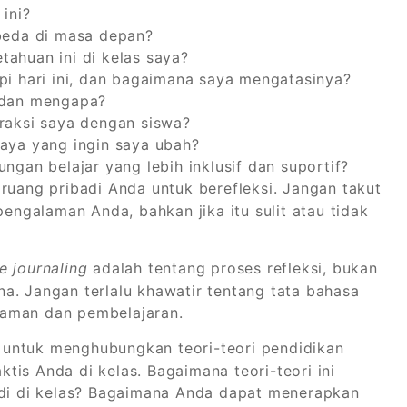
ini?
beda di masa depan?
ahuan ini di kelas saya?
i hari ini, dan bagaimana saya mengatasinya?
 dan mengapa?
raksi saya dengan siswa?
aya yang ingin saya ubah?
gan belajar yang lebih inklusif dan suportif?
ruang pribadi Anda untuk berefleksi. Jangan takut
pengalaman Anda, bahkan jika itu sulit atau tidak
e journaling
adalah tentang proses refleksi, bukan
a. Jangan terlalu khawatir tentang tata bahasa
haman dan pembelajaran.
untuk menghubungkan teori-teori pendidikan
tis Anda di kelas. Bagaimana teori-teori ini
i di kelas? Bagaimana Anda dapat menerapkan