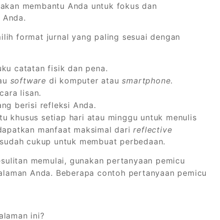
s akan membantu Anda untuk fokus dan
 Anda.
ih format jurnal yang paling sesuai dengan
u catatan fisik dan pena.
tau
software
di komputer atau
smartphone
.
ara lisan.
 berisi refleksi Anda.
u khusus setiap hari atau minggu untuk menulis
endapatkan manfaat maksimal dari
reflective
i sudah cukup untuk membuat perbedaan.
sulitan memulai, gunakan pertanyaan pemicu
alaman Anda. Beberapa contoh pertanyaan pemicu
alaman ini?