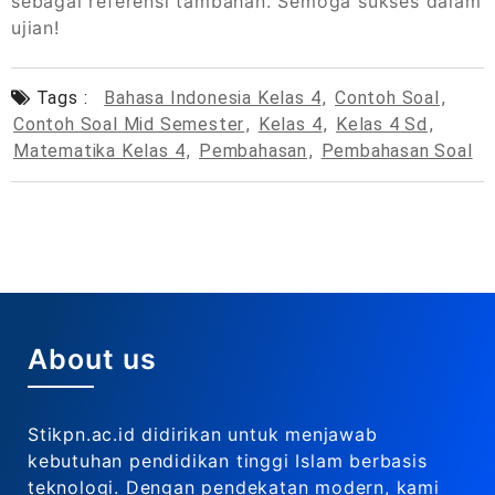
sebagai referensi tambahan. Semoga sukses dalam
ujian!
Tags :
Bahasa Indonesia Kelas 4
,
Contoh Soal
,
Contoh Soal Mid Semester
,
Kelas 4
,
Kelas 4 Sd
,
Matematika Kelas 4
,
Pembahasan
,
Pembahasan Soal
About us
Stikpn.ac.id didirikan untuk menjawab
kebutuhan pendidikan tinggi Islam berbasis
teknologi. Dengan pendekatan modern, kami